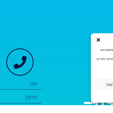
משים בטכנולוגיות כגון קובצי Cookie לצורך אחסון ו/או
הים ייחודיים
פות
יק