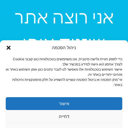
אני רוצה אתר
שיזניק אותי
ניהול הסכמה
כדי לספק חוויית גלישה מיטבית, אנו משתמשים בטכנולוגיות כגון קובצי Cookie
קדימה
לצורך אחסון ו/או גישה למידע במכשיר שלך.
אישור השימוש בטכנולוגיות אלו מאפשר לנו לעבד נתונים כגון אופן השימוש באתר או
מזהים ייחודיים באתר זה.
אי־מתן הסכמה או ביטול הסכמה עשויים להשפיע על חלק מהפונקציות והיכולות
באתר.
אישור
דחייה